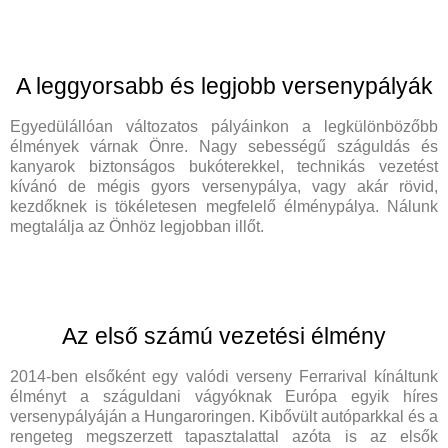
A leggyorsabb és legjobb versenypályák
Egyedülállóan változatos pályáinkon a legkülönbözőbb
élmények várnak Önre. Nagy sebességű száguldás és
kanyarok biztonságos bukóterekkel, technikás vezetést
kívánó de mégis gyors versenypálya, vagy akár rövid,
kezdőknek is tökéletesen megfelelő élménypálya. Nálunk
megtalálja az Önhöz legjobban illőt.
Az első számú vezetési élmény
2014-ben elsőként egy valódi verseny Ferrarival kínáltunk
élményt a száguldani vágyóknak Európa egyik híres
versenypályáján a Hungaroringen. Kibővült autóparkkal és a
rengeteg megszerzett tapasztalattal azóta is az elsők