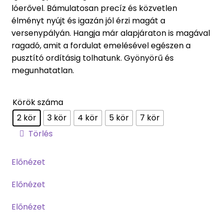
lóerővel. Bámulatosan precíz és közvetlen
élményt nyújt és igazán jól érzi magát a
versenypályán. Hangja már alapjáraton is magával
ragadó, amit a fordulat emelésével egészen a
pusztító ordításig tolhatunk. Gyönyörű és
megunhatatlan.
Körök száma
2 kör
3 kör
4 kör
5 kör
7 kör
Törlés
Előnézet
Előnézet
Előnézet