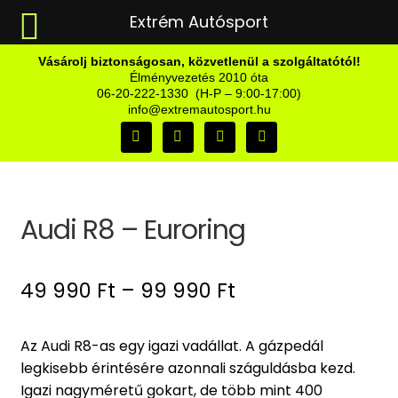
Extrém Autósport
Vásárolj biztonságosan, közvetlenül a szolgáltatótól!
Élményvezetés 2010 óta
06-20-222-1330 (H-P – 9:00-17:00)
info@extremautosport.hu
Audi R8 – Euroring
49 990
Ft
–
99 990
Ft
Az Audi R8-as egy igazi vadállat. A gázpedál
legkisebb érintésére azonnali száguldásba kezd.
Igazi nagyméretű gokart, de több mint 400