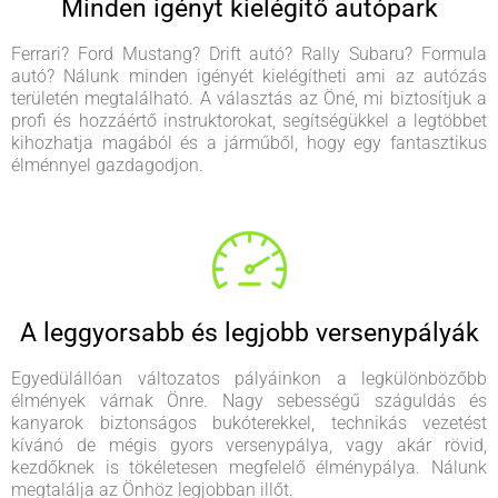
Minden igényt kielégítő autópark
Ferrari? Ford Mustang? Drift autó? Rally Subaru? Formula
autó? Nálunk minden igényét kielégítheti ami az autózás
területén megtalálható. A választás az Öné, mi biztosítjuk a
profi és hozzáértő instruktorokat, segítségükkel a legtöbbet
kihozhatja magából és a járműből, hogy egy fantasztikus
élménnyel gazdagodjon.
A leggyorsabb és legjobb versenypályák
Egyedülállóan változatos pályáinkon a legkülönbözőbb
élmények várnak Önre. Nagy sebességű száguldás és
kanyarok biztonságos bukóterekkel, technikás vezetést
kívánó de mégis gyors versenypálya, vagy akár rövid,
kezdőknek is tökéletesen megfelelő élménypálya. Nálunk
megtalálja az Önhöz legjobban illőt.