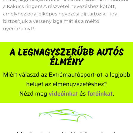
a Kakucs ringen! A részvétel nevezéshez kötött,
amelyhez egy jelképes nevezési díj tartozik – így
biztosítjuk a verseny izgalmát és a méltó
nyereményt!
A LEGNAGYSZERŰBB AUTÓS
ÉLMÉNY
Miért válaszd az Extrémautósport-ot, a legjobb
helyet az élményvezetéshez?
Nézd meg
videóinkat
és
fotóinkat
.