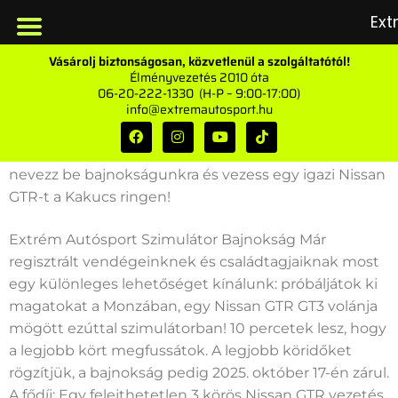
Ext
Vásárolj biztonságosan, közvetlenül a szolgáltatótól!
Élményvezetés 2010 óta
06-20-222-1330 (H-P – 9:00-17:00)
info@extremautosport.hu
nevezz be bajnokságunkra és vezess egy igazi Nissan
GTR-t a Kakucs ringen!
Extrém Autósport Szimulátor Bajnokság Már
regisztrált vendégeinknek és családtagjaiknak most
egy különleges lehetőséget kínálunk: próbáljátok ki
magatokat a Monzában, egy Nissan GTR GT3 volánja
mögött ezúttal szimulátorban! 10 percetek lesz, hogy
a legjobb kört megfussátok. A legjobb köridőket
rögzítjük, a bajnokság pedig 2025. október 17-én zárul.
A fődíj: Egy felejthetetlen 3 körös Nissan GTR vezetés