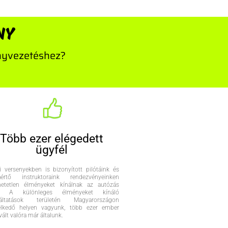
NY
ényvezetéshez?
Több ezer elégedett
ügyfél
i versenyekben is bizonyított pilótáink és
áértő instruktoraink rendezvényeinken
thetetlen élményeket kínálnak az autózás
n. A különleges élményeket kínáló
gáltatások területén Magyarországon
elkedő helyen vagyunk, több ezer ember
ált valóra már általunk.