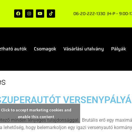
06-20-222-1330 (H-P – 9:00-17:
ztható autók
Csomagok
Vásárlási utalvány
Pályák
és
A SZUPERAUTÓT VERSENYPÁLY
Click to accept marketing cookies and
enable this content
létező minden lényeges tulajdonsággal. Brutális erő egy maximál
Itt a lehetőség, hogy belemarkoljon egy igazi versenyautó kormá