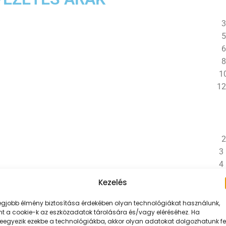
3
5
6
8
10
12
2
3 
4 
5 
Kezelés
7 
legjobb élmény biztosítása érdekében olyan technológiákat használunk,
nt a cookie-k az eszközadatok tárolására és/vagy eléréséhez. Ha
leegyezik ezekbe a technológiákba, akkor olyan adatokat dolgozhatunk fe