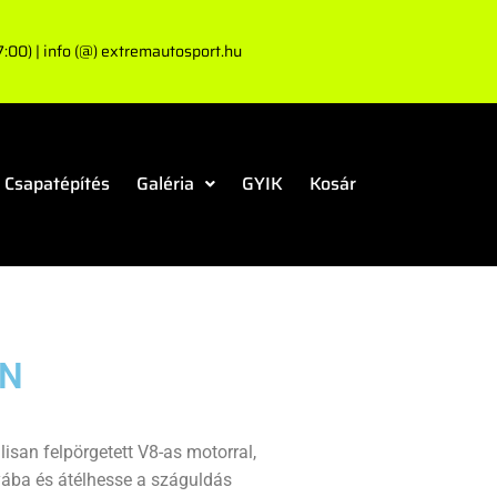
00) | info (@) extremautosport.hu
Csapatépítés
Galéria
GYIK
Kosár
ÁN
isan felpörgetett V8-as motorral,
nyába és átélhesse a száguldás