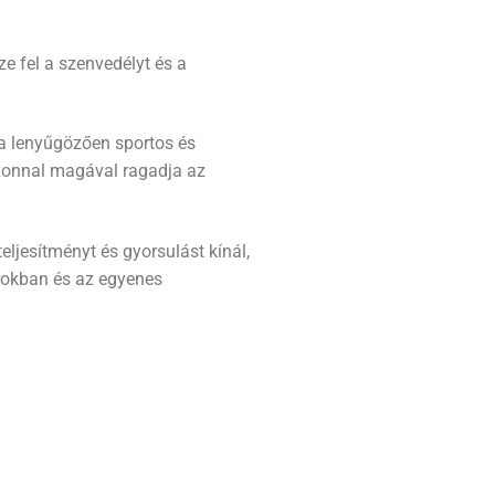
ze fel a szenvedélyt és a
ia lenyűgözően sportos és
azonnal magával ragadja az
eljesítményt és gyorsulást kínál,
rokban és az egyenes