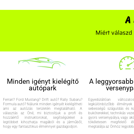
A
Miért válaszd
Minden igényt kielégítő
A leggyorsabb
autópark
versenyp
Ferrari? Ford Mustang? Drift autó? Rally Subaru?
Egyedülállóan változa
Formula autó? Nálunk minden igényét kielégítheti
legkülönbözőbb élmények
ami az autózás területén megtalálható. A
sebességű száguldás és k
választás az Öné, mi biztosítjuk a profi és
bukóterekkel, technikás vez
hozzáértő instruktorokat, segítségükkel a
gyors versenypálya, vagy aká
legtöbbet kihozhatja magából és a járműből,
tökéletesen megfelelő é
hogy egy fantasztikus élménnyel gazdagodjon.
megtalálja az Önhöz legjobba