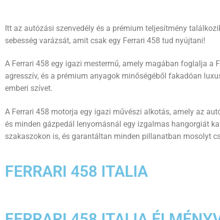
Itt az autózási szenvedély és a prémium teljesítmény találkozi
sebesség varázsát, amit csak egy Ferrari 458 tud nyújtani!
A Ferrari 458 egy igazi mestermű, amely magában foglalja a F
agresszív, és a prémium anyagok minőségéből fakadóan luxustó
emberi szívet.
A Ferrari 458 motorja egy igazi művészi alkotás, amely az autó
és minden gázpedál lenyomásnál egy izgalmas hangorgiát kap
szakaszokon is, és garantáltan minden pillanatban mosolyt cs
FERRARI 458 ITALIA
FERRARI 458 ITALIA ÉLMÉNY