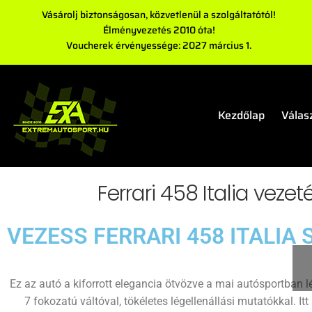
Vásárolj biztonságosan, közvetlenül a szolgáltatótól!
Élményvezetés 2010 óta!
Voucherek érvényessége: 2027 március 1.
Kezdőlap
Válas
Ferrari 458 Italia vezet
VEZESS FERRARI 458 ITALI
Ez az autó a kiforrott elegancia ötvözve a mai autósportban 
7 fokozatú váltóval, tökéletes légellenállási mutatókkal. 