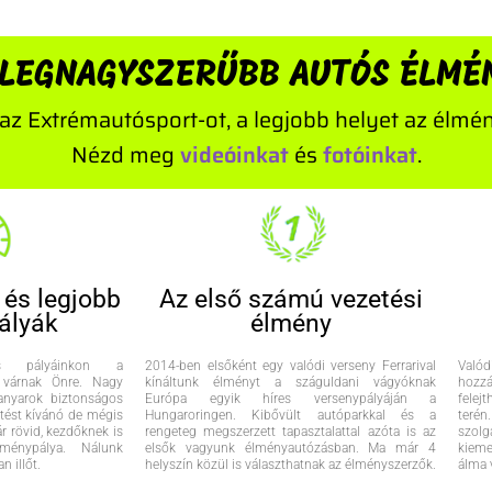
 LEGNAGYSZERŰBB AUTÓS ÉLMÉ
 az Extrémautósport-ot, a legjobb helyet az élm
Nézd meg
videóinkat
és
fotóinkat
.
 és legjobb
Az első számú vezetési
ályák
élmény
tos pályáinkon a
2014-ben elsőként egy valódi verseny Ferrarival
Valód
 várnak Önre. Nagy
kínáltunk élményt a száguldani vágyóknak
hozz
anyarok biztonságos
Európa egyik híres versenypályáján a
felej
etést kívánó de mégis
Hungaroringen. Kibővült autóparkkal és a
teré
r rövid, kezdőknek is
rengeteg megszerzett tapasztalattal azóta is az
szol
lménypálya. Nálunk
elsők vagyunk élményautózásban. Ma már 4
kiem
n illőt.
helyszín közül is választhatnak az élményszerzők.
álma v