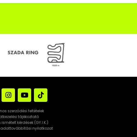
nos szerződési feltételek
tkezelési tájékoztató
ismételt kérdések (GY.I.K.)
adattovábbítási nyilatkozat