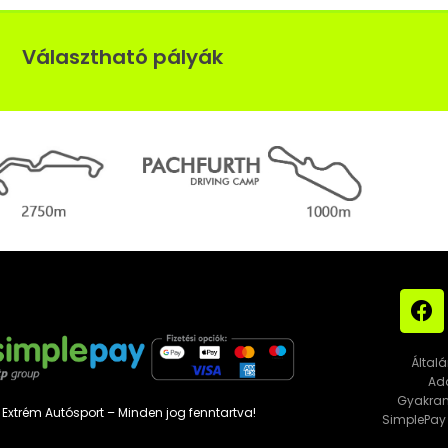
Választható pályák
Általá
Ada
Gyakran 
 Extrém Autósport – Minden jog fenntartva!
SimplePay 