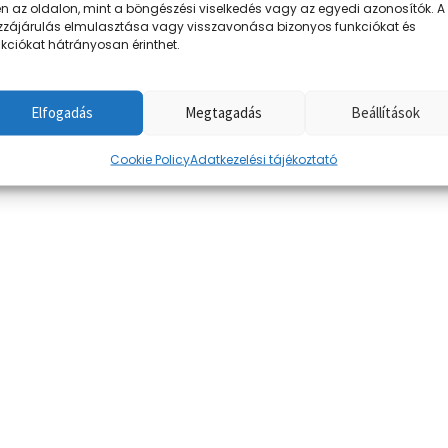
n az oldalon, mint a böngészési viselkedés vagy az egyedi azonosítók. A
zzájárulás elmulasztása vagy visszavonása bizonyos funkciókat és
kciókat hátrányosan érinthet.
3
5
6
Elfogadás
Megtagadás
Beállítások
8 
10 
Cookie Policy
Adatkezelési tájékoztató
12 