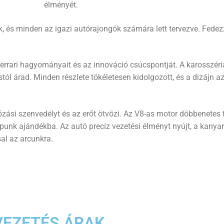
élményét.
k, és minden az igazi autórajongók számára lett tervezve. Fedez
errari hagyományait és az innováció csúcspontját. A karosszér
l árad. Minden részlete tökéletesen kidolgozott, és a dizájn 
zási szenvedélyt és az erőt ötvözi. Az V8-as motor döbbenetes t
unk ajándékba. Az autó precíz vezetési élményt nyújt, a kanya
al az arcunkra.
VEZETÉS ÁRAK