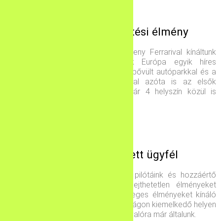
Az első számú vezetési élmény
2014-ben elsőként egy valódi verseny Ferrarival kínáltunk
élményt a száguldani vágyóknak Európa egyik híres
versenypályáján a Hungaroringen. Kibővült autóparkkal és a
rengeteg megszerzett tapasztalattal azóta is az elsők
vagyunk élményautózásban. Ma már 4 helyszín közül is
választhatnak az élményszerzők.
Több ezer elégedett ügyfél
Valódi versenyekben is bizonyított pilótáink és hozzáértő
instruktoraink rendezvényeinken felejthetetlen élményeket
kínálnak az autózás terén. A különleges élményeket kínáló
szolgáltatások területén Magyarországon kiemelkedő helyen
vagyunk, több ezer ember álma vált valóra már általunk.