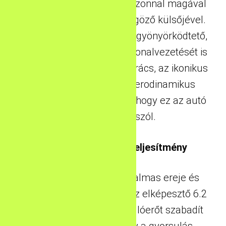
A kék Chevrolet Camaro azonnal magával
ragadja tekintetét a lenyűgöző külsőjével.
A színe nem csak szemet gyönyörködtető,
hanem az autó erőteljes vonalvezetését is
kiemeli. Az agresszív hűtőrács, az ikonikus
sport kipufogók és az aerodinamikus
forma mind azt sugallják, hogy ez az autó
a sebességről szól.
Erőteljes Motor és Teljesítmény
A Chevrolet Camaro hatalmas ereje és
teljesítménye legendás. Az elképesztő 6.2
literes V8-as motorja 455 lóerőt szabadít
fel, ami azt jelenti, hogy a gyorsulás