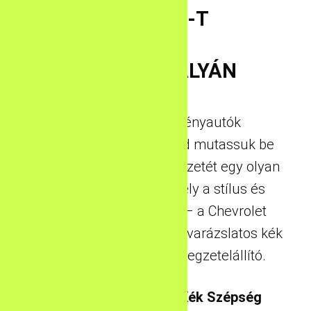
CAMARO-T
VERSENYPÁLYÁN
Üdvözöljük az Élményautók
Mennyországában! Hadd mutassuk be
Önnek az autózás művészetét egy olyan
ikonikus járművel, amely a stílus és
sebesség szinonimája – a Chevrolet
Camaro-t, amely ebben a varázslatos kék
színben egyszerűen lélegzetelállító.
Chevrolet Camaro – Kék Szépség