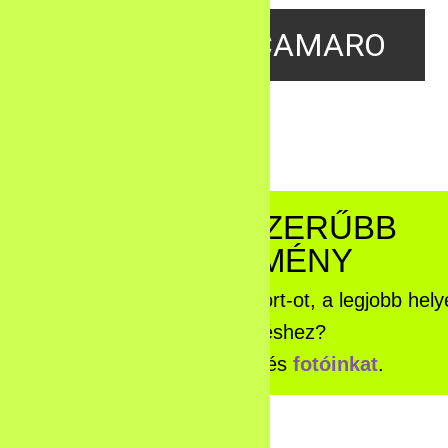
CHEVROLET CAMARO
A LEGNAGYSZERŰBB
AUTÓS ÉLMÉNY
iért válaszd az Extrémautósport-ot, a legjobb hely
az élményvezetéshez?
Nézd meg
videóinkat
és
fotóinkat
.