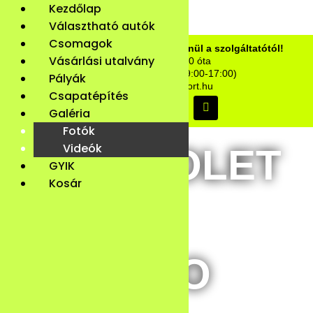
Kezdőlap
Választható autók
Csomagok
Vásárolj biztonságosan, közvetlenül a szolgáltatótól!
Vásárlási utalvány
Élményvezetés 2010 óta
06-20-222-1330 (H-P – 9:00-17:00)
Pályák
info@extremautosport.hu
Csapatépítés
Galéria
Fotók
Videók
CHEVROLET
GYIK
Kosár
CAMARO