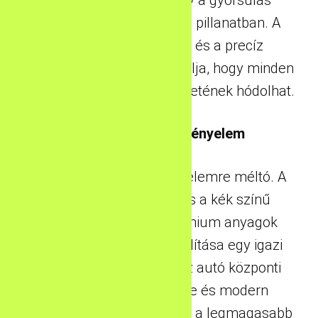
örömét élvezheti minden pillanatban. A
sportos felfüggesztés és a precíz
kormányzás pedig garantálja, hogy minden
kanyarban a vezetés élvezetének hódolhat.
Egyedi Beltér és Kényelem
Az autó belső tere is figyelemre méltó. A
kifinomult műszerek és a kék színű
betétek, valamint a prémium anyagok
kiváló minőségű összeállítása egy igazi
vezetői élményt kínál. Az autó központi
szórakoztató rendszere és modern
technológiai funkciói pedig a legmagasabb