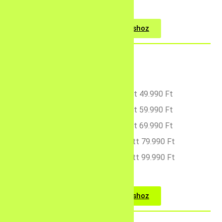
Tovább a vásárláshoz
2 kör – 74.990 Ft helyett 49.990 Ft
3 kör – 84.990 Ft helyett 59.990 Ft
4 kör – 99.990 Ft helyett 69.990 Ft
5 kör – 109.990 Ft helyett 79.990 Ft
7 kör – 134.990 Ft helyett 99.990 Ft
Tovább a vásárláshoz