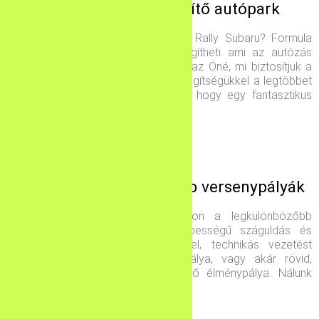
Minden igényt kielégítő autópark
Ferrari? Ford Mustang? Drift autó? Rally Subaru? Formula
autó? Nálunk minden igényét kielégítheti ami az autózás
területén megtalálható. A választás az Öné, mi biztosítjuk a
profi és hozzáértő instruktorokat, segítségükkel a legtöbbet
kihozhatja magából és a járműből, hogy egy fantasztikus
élménnyel gazdagodjon.
A leggyorsabb és legjobb versenypályák
Egyedülállóan változatos pályáinkon a legkülönbözőbb
élmények várnak Önre. Nagy sebességű száguldás és
kanyarok biztonságos bukóterekkel, technikás vezetést
kívánó de mégis gyors versenypálya, vagy akár rövid,
kezdőknek is tökéletesen megfelelő élménypálya. Nálunk
megtalálja az Önhöz legjobban illőt.