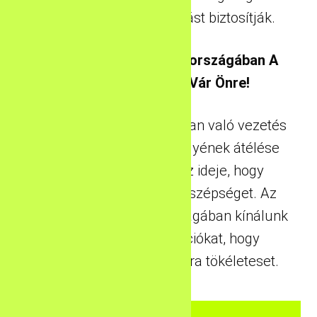
kényelmet és szórakozást biztosítják.
Az Élményautók Mennyországában A
Chevrolet Camaro Vár Önre!
Ha a Chevrolet Camaro-ban való vezetés
és az autózás szenvedélyének átélése
érdekli Önt, akkor itt az ideje, hogy
megszerezze ezt a kék szépséget. Az
Élményautók Mennyországában kínálunk
különböző konfigurációkat, hogy
megtalálja az Ön számára tökéleteset.