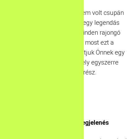
A Chevrolet Camaro sosem volt csupán
autó. Ez egy életérzés, egy legendás
amerikai autó, amely minden rajongó
szívét meghódítja. És most ezt a
csodálatos gépet bemutatjuk Önnek egy
olyan kék színben, amely egyszerre
elegáns és merész.
Gyönyörű Külső Megjelenés